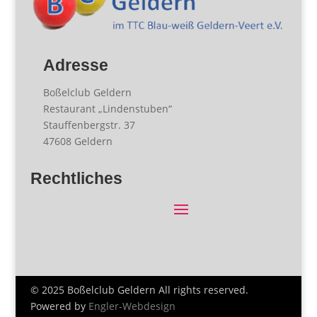
Adresse
Boßelclub Geldern
Restaurant „Lindenstuben“
Stauffenbergstr. 37
47608 Geldern
Rechtliches
© 2025 Boßelclub Geldern All rights reserved.
Powered by
Engler-Webdesign